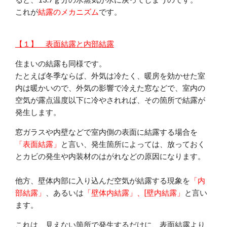
これが
結露のメカニズム
です。
【１】 表面結露と内部結露
住まいの結露も同様です。
たとえば冬季ならば、外気は冷たく、暖房を効かせた室
内は暖かいので、外気の影響で冷えた窓などで、室内の
空気が露点温度以下に冷やされれば、その箇所で結露が
発生します。
窓ガラスや内壁などで室内側の表面に結露する場合を
「表面結露」
と言い、発生箇所によっては、放っておく
とカビの発生や内装材のはがれなどの原因になります。
他方、壁体内部に入り込んだ空気が結露する現象を
「内
部結露」
、あるいは
「壁体内結露」、[壁内結露」
と言い
ます。
これは、見えない箇所で発生するだけに、表面結露より