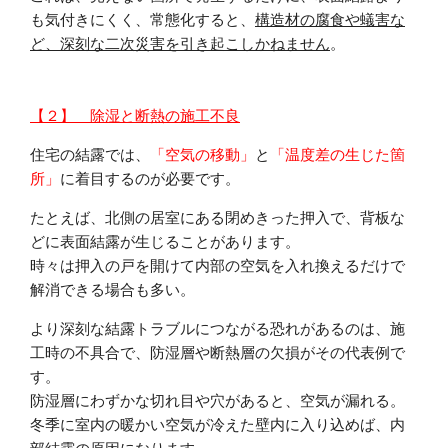
も気付きにくく、常態化すると、
構造材の腐食や蟻害な
ど、深刻な二次災害を引き起こしかねません
。
【２】 除湿と断熱の施工不良
住宅の結露では、
「空気の移動」
と
「温度差の生じた箇
所」
に着目するのが必要です。
たとえば、北側の居室にある閉めきった押入で、背板な
どに表面結露が生じることがあります。
時々は押入の戸を開けて内部の空気を入れ換えるだけで
解消できる場合も多い。
より深刻な結露トラブルにつながる恐れがあるのは、施
工時の不具合で、防湿層や断熱層の欠損がその代表例で
す。
防湿層にわずかな切れ目や穴があると、空気が漏れる。
冬季に室内の暖かい空気が冷えた壁内に入り込めば、内