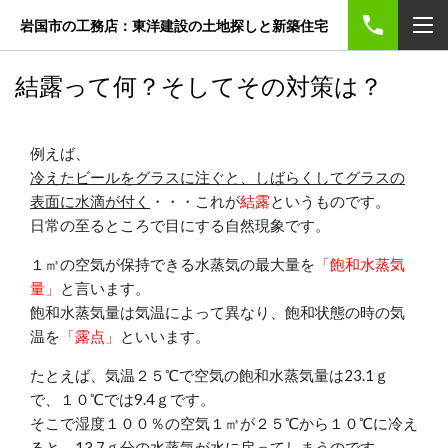
岩国市の工務店：東洋建設の土地探しと新築住宅
結露って何？そしてその対策は？
例えば、
冷えたビールをグラスに注ぐと、しばらくしてグラスの
表面に水滴が付く
・・・これが
結露
というものです。
日常の至るところで目にする自然現象です。
１㎥の空気が保持できる水蒸気の最大量を
「飽和水蒸気
量」
と言います。
飽和水蒸気量は気温によって異なり、飽和状態の時の気
温を
「露点」
といいます。
たとえば、気温２５℃で空気の飽和水蒸気量は23.1ｇ
で、１０℃では9.4ｇです。
そこで湿度１００％の空気１㎥が２５℃から１０℃に冷え
ると、13.7ｇ分の水蒸気が水に戻ってしまうのです。