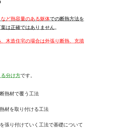
？
トなど熱容量のある躯体
での断熱方法を
言葉は正確ではありません
。
熱、木造住宅の場合は外張り断熱、充填
よる分け方
です。
断熱材で覆う工法
熱材を取り付ける工法
を張り付けていく工法で基礎について