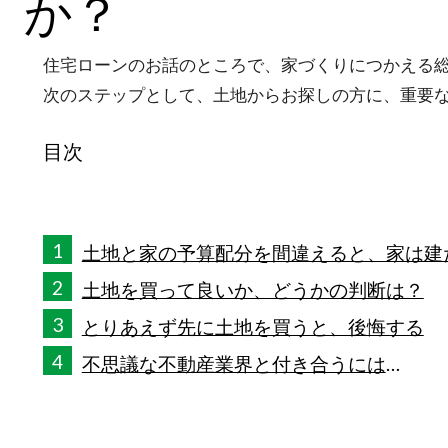
か？
住宅ローンのお話のところで、家づくりにつかえる
次のステップとして、土地からお探しの方に、重要
目次
1
土地と家の予算配分を間違えると、家は建
2
土地を買って良いか、どうかの判断は？
3
とりあえず先に土地を買うと、後悔する
4
不思議な不動産業界と付き合うには
…