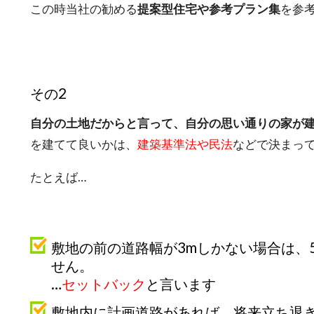
この時当社の勧める
提案型住宅や参考プラン集
を参
その2
自分の土地だからと言って、自分の思い通りの家が
を建てて良いかは、
建築基準法や民法
などで決まっ
たとえば…
敷地の前の道路幅が3mしかない場合は、
せん。
…
セットバック
と言います
敷地内に計画道路があれば、将来立ち退