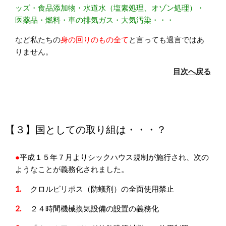
ッズ・食品添加物・水道水（塩素処理、オゾン処理）・
医薬品・燃料・車の排気ガス・大気汚染・・・
など私たちの
身の回りのもの全て
と言っても過言ではあ
りません。
目次へ戻る
【３】国としての取り組は・・・？
●
平成１５年７月よりシックハウス規制が施行され、次の
ようなことが義務化されました。
1.
クロルピリポス（防蟻剤）の全面使用禁止
2.
２４時間機械換気設備の設置の義務化