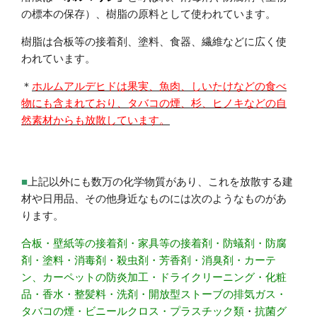
の標本の保存）、樹脂の原料として使われています。
樹脂は合板等の接着剤、塗料、食器、繊維などに広く使
われています。
＊
ホルムアルデヒドは果実、魚肉、しいたけなどの食べ
物にも含まれており、タバコの煙、杉、ヒノキなどの自
然素材からも放散しています。
■
上記以外にも数万の化学物質があり、これを放散する建
材や日用品、その他身近なものには次のようなものがあ
ります。
合板・壁紙等の接着剤・家具等の接着剤・防蟻剤・防腐
剤・塗料・消毒剤・殺虫剤・芳香剤・消臭剤・カーテ
ン、カーペットの防炎加工・ドライクリーニング・化粧
品・香水・整髪料・洗剤・開放型ストーブの排気ガス・
タバコ
の煙・ビニールクロス・プラスチック
類
・
抗菌グ