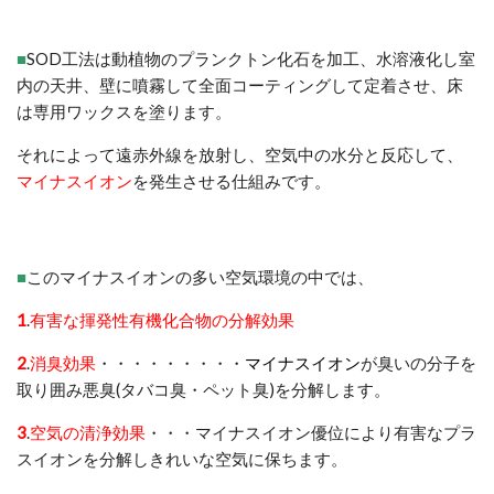
■
SOD工法は動植物のプランクトン化石を加工、水溶液化し室
内の天井、壁に噴霧して全面コーティングして定着させ、床
は専用ワックスを塗ります。
それによって遠赤外線を放射し、空気中の水分と反応して、
マイナスイオン
を発生させる仕組みです。
■
このマイナスイオンの多い空気環境の中では、
1
.
有害な揮発性有機化合物の分解効果
2
.
消臭効果
・・・・・・・・・
マイナスイオン
が臭いの分子を
取り囲み悪臭(タバコ臭・ペット臭)を分解します。
3
.
空気の清浄効果
・・・マイナスイオン優位により有害なプラ
スイオンを分解しきれいな空気に保ちます。