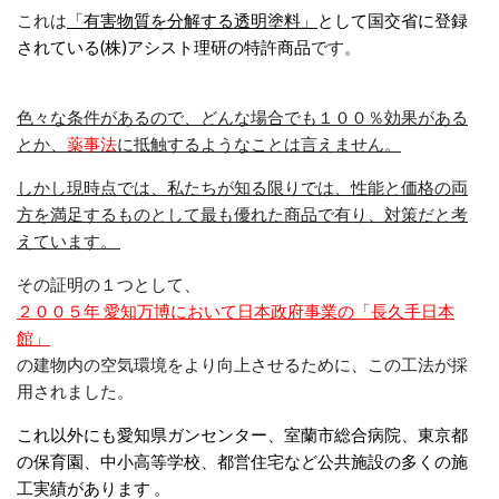
これは
「有害物質を分解する透明塗料」
として国交省に登録
されている(株)アシスト理研の特許商品
です。
色々な条件があるので、どんな場合でも１００％効果がある
とか、
薬事法
に抵触するようなことは言えません。
しかし現時点では、私たちが知る限りでは、性能と価格の両
方を満足するものとして最も優れた商品で有り、対策だと考
えています。
その証明の１つとして、
２００５年 愛知万博において日本政府事業の「長久手日本
館」
の建物内の空気環境をより向上させるために、この工法が採
用されました。
これ以外にも愛知県ガンセンター、室蘭市総合病院、東京都
の保育園、中小高等学校、都営住宅など公共施設の多くの施
工実績があります 。