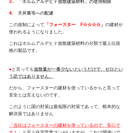
3 .
「ホルムアルデヒド放散建築材料」の使用制限
4.
天井裏等への配慮
この規制によって
「フォースター F☆☆☆☆」
の建材が
使われるようになりました。
これはホルムアルデヒド放散建築材料の分類で最上位規
格の製品です。
●
と言っても
放散量が一番少ないというだけで、ゼロとい
う訳ではありません。
だから、フォースターの建材を使っているからと言って
安全とは言えないのです。
このように国の対策は最低限の対策であって、根本的な
解決策ではありません
「当社はフォースターの建材を使っているので、安心で
す！」
と言う住宅営業マンがいますが、これは間違いで