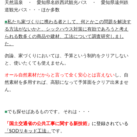
天然温泉 ・ 愛知県名鉄西武観光バス ・ 愛知県遠州鉄
道観光バス・・・ほか多数
■
私たち家づくりに携わる者として、何とかこの問題を解決す
る方法がないかと、シックハウス対策に有効であろうと考え
られる数多くの商品や建材、工法について
調査研究しまし
た。
勿論、家づくりにおいては、予算という制約をクリアしない
と、使いたくても使えません。
オール自然素材だからと言って全く安心とは言えない
し、自
然素材を多用すれば、高額になって予算面をクリア出来ませ
ん。
■
でも探せばあるものです。 それは・・・
「国土交通省の公共工事に関する新技術」
に登録されている
「SODリキッド工法」
です。