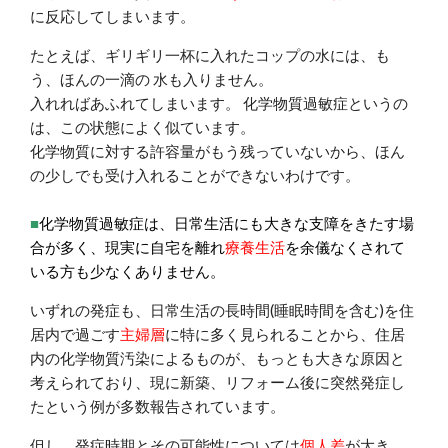
に反応してしまいます。
たとえば、ギリギリ一杯に入れたコップの水には、も
う、ほんの一滴の 水も入りません。
入れればあふれてしまいます。 化学物質過敏症というの
は、この状態によく似ています。
化学物質に対する許容量がもう残っていないから、ほん
の少しでも受け入れることができないわけです。
■
化学物質過敏症は、日常生活にも大きな支障をきたす場
合が多く、現実に自宅を離れ
療養生活
を余儀なくされて
いる方も少なくありません
。
いずれの発症も、日常生活の長時間(睡眠時間を含む)を住
居内で過ごす
主婦層
に特に多く見られることから、住居
内の化学物質汚染によるものが、もっとも大きな原因と
考えられており、現に新築、リフォーム後に突然発症し
たという例が多数報告されています。
但し、
発症時期とその可能性については
個人差
が大き