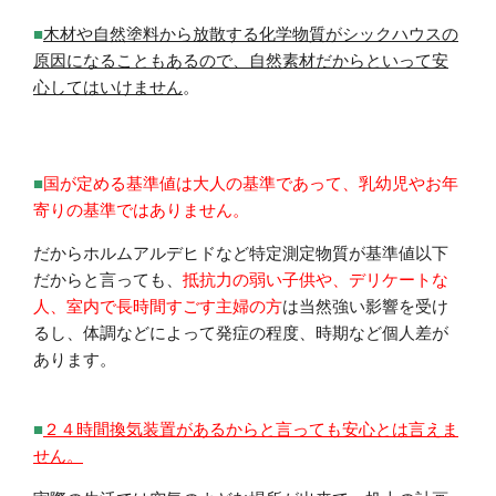
■
木材や自然塗料から放散する化学物質がシックハウスの
原因になることもある
ので、
自然素材だからと
いって安
心してはいけません
。
■
国が定める基準値は大人の基準であって、乳幼児やお年
寄りの基準ではありません。
だからホルムアルデヒドなど特定測定物質が基準値以下
だからと言っても、
抵抗力の弱い子供や、デリケートな
人、室内で長時間すごす主婦の方
は当然強い影響を受け
るし、体調などによって発症の程度、時期など個人差が
あります。
■
２４時間換気装置があるからと言っても安心とは言えま
せん。