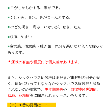
■
目がちかちかする、涙がでる。
■
くしゃみ、鼻水、鼻がつーんとする。
■
のどの渇き、痛み、いがいが、せき、たん
■
頭痛、めまい
■
疲労感、倦怠感 ・吐き気、気分が悪いなど色々な症状が
あります。
＊
症状の有無や程度には個人差があります。
また、
シックハウス症候群はまだまだ未解明の部分が多
く、病院に行ってもなかなかシックハウス症候群と診断
されないのが現状で、
更年期障害
や
自律神経失調症
、
風邪、花粉症
等に間違われるケースがあります。
【２】１番の要因は・・・・