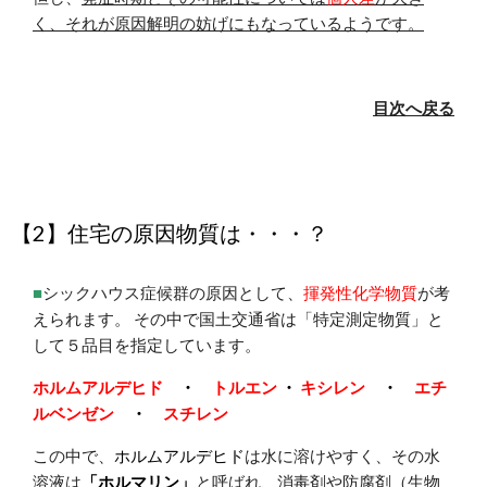
く、それが原因解明の
妨げにもなっているようで
す。
目次へ戻る
【2】住宅の原因物質は・・・？
■
シックハウス症候群の原因として、
揮発性化学物質
が考
えられます。 その中で国土交通省は「特定測定物質」と
して５品目を指定しています。
ホルムアルデヒド
・
トルエン
・
キシレン
・
エチ
ルベンゼン
・
スチレン
この中で、
ホルムアルデヒド
は水に溶けやすく、その水
溶液は
「ホルマリン」
と呼ばれ、消毒剤や防腐剤（生物