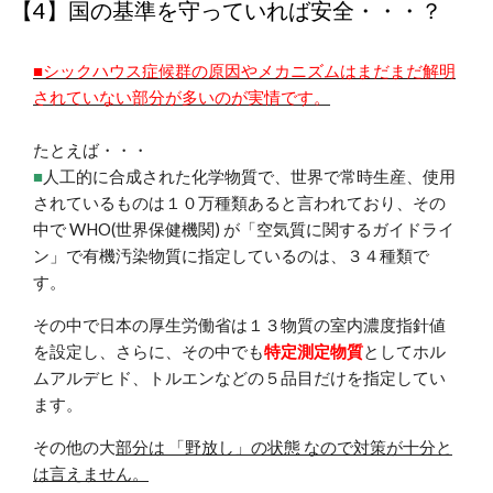
【4】国の基準を守っていれば安全・・・？
■
シックハウス症候群の原因やメカニズムはまだまだ解明
されていない部分が多いのが実情です。
たとえば・・・
■
人工的に合成された化学物質で、世界で常時生産、使用
されているものは１０万種類あると言われてお
り、その
中で WHO(世界保健機関) が
「空気質に関するガイドライ
ン」で有機汚染物質に指定しているのは、３４種類で
す。
その中で日本の厚生労働省は１３物質の室内濃度指針値
を設定し、さらに、その中でも
特定測定物質
としてホル
ムアルデヒド、トルエンなどの５品目だけを指定してい
ます。
その他の大
部分は 「野放し」の状態 なので対策が十分と
は言えません。