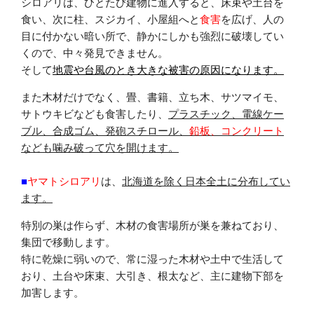
シロアリは、ひとたび建物に進入すると、床束や土台を
食い、次に柱、スジカイ、小屋組へと
食害
を広げ、人の
目に付かない暗い所で、静かにしかも強烈に破壊してい
くので、中々発見できません。
そして
地震や台風のとき大きな被害の原因になります。
また木材だけでなく、畳、書籍、立ち木、サツマイモ、
サトウキビなども食害したり、
プラスチック、電線ケー
ブル、合成ゴム、発砲スチロール、
鉛板、コンクリート
なども噛み破って穴を開けます。
■
ヤマトシロアリ
は、
北海道を除く日本全土に分布してい
ます。
特別の巣は作らず、木材の食害場所が巣を兼ねており、
集団で移動します。
特に乾燥に弱いので、常に湿った木材や土中で生活して
おり、土台や床束、大引き、根太など、主に建物下部を
加害します。