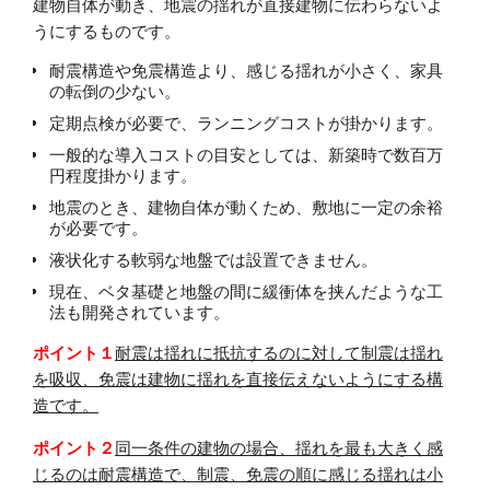
建物自体が動き、地震の揺れが直接建物に伝わらないよ
うにするものです。
耐震構造や免震構造より、感じる揺れが小さく、家具
の転倒の少ない。
定期点検が必要で、ランニングコストが掛かります。
一般的な導入コストの目安としては、新築時で数百万
円程度掛かります。
地震のとき、建物自体が動くため、敷地に一定の余裕
が必要です。
液状化する軟弱な地盤では設置できません。
現在、ベタ基礎と地盤の間に緩衝体を挟んだような工
法も開発されています。
ポイント１
耐震は揺れに抵抗するのに対して制震は揺れ
を吸収、免震は建物に揺れを直接伝えないようにする構
造です。
ポイント２
同一条件の建物の場合、揺れを最も大きく感
じるのは耐震構造で、
制震、免震の順に感じる揺れは小