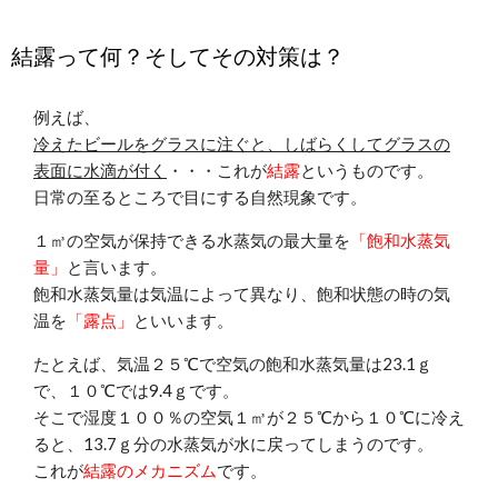
結露って何？そしてその対策は？
例えば、
冷えたビールをグラスに注ぐと、しばらくしてグラスの
表面に水滴が付く
・・・これが
結露
というものです。
日常の至るところで目にする自然現象です。
１㎥の空気が保持できる水蒸気の最大量を
「飽和水蒸気
量」
と言います。
飽和水蒸気量は気温によって異なり、飽和状態の時の気
温を
「露点」
といいます。
たとえば、気温２５℃で空気の飽和水蒸気量は23.1ｇ
で、１０℃では9.4ｇです。
そこで湿度１００％の空気１㎥が２５℃から１０℃に冷え
ると、13.7ｇ分の水蒸気が水に戻ってしまうのです。
これが
結露のメカニズム
です。