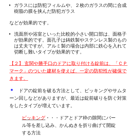
ガラスには防犯フィルムや、２枚のガラスの間に合成
樹脂の膜を挟んだ防犯ガラス
などが効果的です。
洗面所や浴室といった比較的小さい開口部は、面格子
が効果的です。面孔子は鋳鉄製やステンレス製のもの
は丈夫ですが、アルミ製の場合は内部に鉄心を入れて
切断し難いタイプが効果的です。
【２】 玄関や勝手口のドアに取り付ける錠前は、「ＣＰ
マーク」のついた建材を
使えば、一定の防犯性が確保で
きます。
＊
ドアの錠前を破る方法として、ピッキングやサムタ
ーン回しなどがありますが、最近は錠前破りを防ぐ対策
をしたタイプが増えています。
ピッキング
・
・・ドアとドア枠の隙間にバー
ル等を差し込み、かんぬきを折り曲げて開錠
する方法