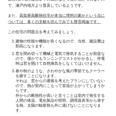
で、瀬戸内地方より普及しているようです。
また、
高気密高断熱住宅が本当に理想の家かという点に
ついては、多くの文献を読んでみても賛否両論です。
この住宅の問題点を考えてみましょう。
建物の性能や機能が良くなるので、当然、建設費は
割高になります。
窓を閉め切って機械と電気で換気することが前提な
ので、僅かでもランニングコストがかかるし、停電
時は窓を開けて自然換気をしなくてはいけません。
春や秋のような、さわやかな風の季節でもクーラー
を廻すことになります。
それは、窓からの通風を考えたプランにしていない
ので、熱が室内にこもって室温が上がってしまうか
らです。
外からの断熱性が高いと言うことは室内で発生する
人間の体温、電化製品や照明、調理器具等から発す
る熱、太陽の輻射熱も外に逃げないことになりま
す。