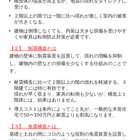
構造体の強度が高まるが、地震の揺れをダイレクトに
受ける。
２階以上の階では一階に比べ揺れが激しく室内の被害
が大きくなる。
建物は倒壊しなくても、内装は大きな損傷を受けやす
くや家具は転倒防止対策が必要です。
【２】 制震構造とは
建物の壁体に制震装置を設置して、揺れの増幅を抑制
し、建物内の壁などの損傷を少なくする仕組みのことで
す。
耐震構造に比べて２階以上の階の揺れを軽減する。３
階建てには特に有効です。
揺れが早く収まり、家具の転倒も少ないが、構造上１
階床には、効果はありません。
導入コストは条件によってこと丸が、一般的な木造住
宅で50〜100万円と耐震よりも割高になります。
【３】 免震構造とは、
基礎と土台の間にコロのような役割の免震装置を設置し