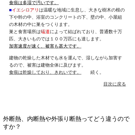
食痕は多湿で汚いです。
■
イエシロアリ
は温暖な地域に生息し、大きな樹木の根の
下や幹の中、浴室のコンクリートの下、壁の中、小屋組
の木材の中に巣をつくります。
巣と食害場所は
蟻道
によって結ばれており、普通数十万
匹、大きいものでは１００万匹にも達します。
加害速度が速く、被害も甚大です。
建物の乾燥した木材でも水を運んで、湿しながら加害す
るので、被害は建物全体に及びます。
食痕は乾燥しており、きれいです。
続く。
目次に戻る
外断熱、内断熱や外張り断熱ってどう違うので
すか？