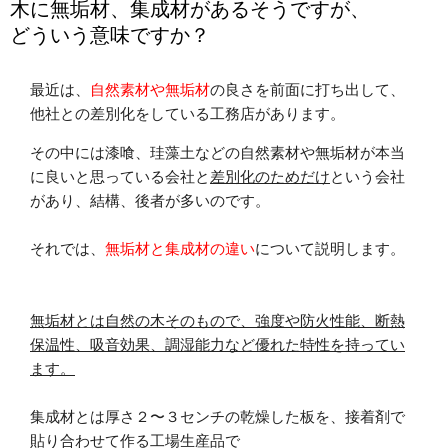
木に無垢材、集成材があるそうですが、
どういう意味ですか？
最近は、
自然素材や無垢材
の良さを前面に打ち出して、
他社との差別化をしている工務店があります。
その中には漆喰、珪藻土などの自然素材や無垢材が本当
に良いと思っている会社と
差別化のためだけ
という会社
があり、結構、後者が多いのです。
それでは、
無垢材と集成材の違い
について説明します。
無垢材とは自然の木そのもので、強度や防火性能、断熱
保温性、吸音効果、調湿能力など優れた特性を持ってい
ます。
集成材とは厚さ２〜３センチの乾燥した板を、接着剤で
貼り合わせて作る工場生産品で