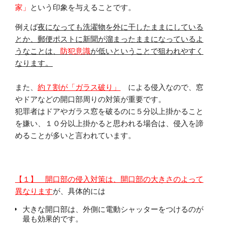
家」
という印象を与えることです。
例えば
夜になっても洗濯物を外に干したままにしている
とか、郵便ポストに新聞が溜まったままになっているよ
うなことは、
防犯意識
が低いということで狙われやすく
なります。
また、
約７割が「ガラス破り」
による侵入なので、窓
やドアなどの開口部周りの対策が重要です。
犯罪者はドアやガラス窓を破るのに５分以上掛かること
を嫌い、１０分以上掛かると思われる場合は、侵入を諦
めることが多いと言われています。
【１】 開口部の侵入対策は、開口部の大きさのよって
異なります
が、具体的には
大きな開口部は、外側に電動シャッターをつけるのが
最も効果的です。