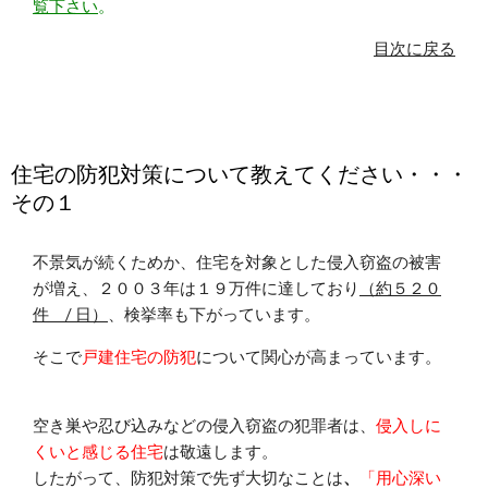
覧下さい
。
目次に戻る
住宅の防犯対策について教えてください・・・
その１
不景気が続くためか、住宅を対象とした侵入窃盗の被害
が増え、２００３年は１９万件に達しており
（約５２０
件 / 日）
、検挙率も下がっています。
そこで
戸建住宅の防犯
について関心が高まっています。
空き巣や忍び込みなどの侵入窃盗の犯罪者は、
侵入しに
くいと感じる住宅
は敬遠します。
したがって、防犯対策で先ず大切なことは
、
「用心深い