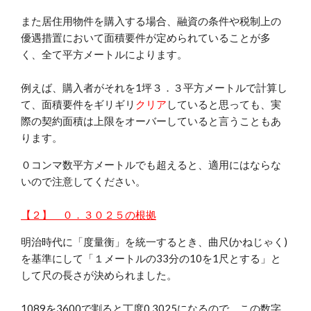
また居住用物件を購入する場合、融資の条件や税制上の
優遇措置において面積要件が定められていることが多
く、全て平方メートルによります。
例えば、購入者がそれを1坪３．３平方メートルで計算し
て、面積要件をギリギリ
クリア
していると思っても、実
際の契約面積は上限をオーバーしていると言うこともあ
ります。
０コンマ数平方メートルでも超えると、適用にはならな
いので注意してください。
【２】 ０．３０２５の根拠
明治時代に「度量衡」を統一するとき、曲尺(かねじゃく)
を基準にして「１メートルの33分の10を1尺とする」と
して尺の長さが決められました。
1089を3600で割ると丁度0.3025になるので、この数字