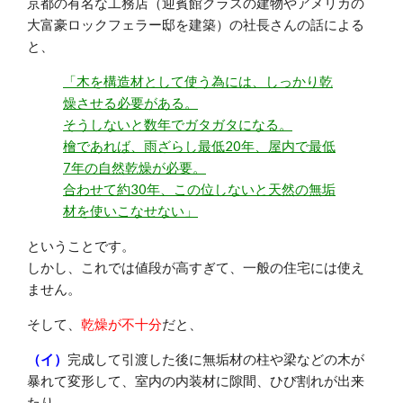
京都の有名な工務店（迎賓館クラスの建物やアメリカの
大富豪ロックフェラー邸を建築）の社長さんの話による
と、
「木を構造材として使う為には、しっかり乾
燥させる必要がある。
そうしないと数年でガタガタになる。
檜であれば、雨ざらし最低20年、屋内で最低
7年の自然乾燥が必要。
合わせて約30年、この位しないと天然の無垢
材を使いこなせない」
ということです。
しかし、これでは値段が高すぎて、一般の住宅には使え
ません。
そして、
乾燥が不十分
だと、
（イ）
完成して引渡した後に無垢材の柱や梁などの木が
暴れて変形して、室内の内装材に隙間、ひび割れが出来
たり、