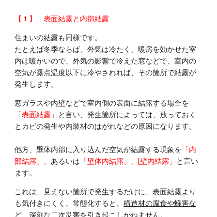
【１】 表面結露と内部結露
住まいの結露も同様です。
たとえば冬季ならば、外気は冷たく、暖房を効かせた室
内は暖かいので、外気の影響で冷えた窓などで、室内の
空気が露点温度以下に冷やされれば、その箇所で結露が
発生します。
窓ガラスや内壁などで室内側の表面に結露する場合を
「表面結露」
と言い、発生箇所によっては、放っておく
とカビの発生や内装材のはがれなどの原因になります。
他方、壁体内部に入り込んだ空気が結露する現象を
「内
部結露」
、あるいは
「壁体内結露」、[壁内結露」
と言い
ます。
これは、見えない箇所で発生するだけに、表面結露より
も気付きにくく、常態化すると、
構造材の腐食や蟻害な
ど、深刻な二次災害を引き起こしかねません
。