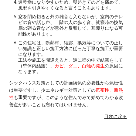
過乾燥になりやすいため、朝起きてのどを痛めて、
風邪を引きやすくなると言うこともあります。
窓を閉め切ると外の雑音も入らないが、室内のテレ
ビの音や話し声、二階の人の歩く音、就寝時の換気
扇の廻る音などが意外と反響して、耳障りになる可
能性があります。
この住宅は、断熱材、結露、換気等についての正し
い知識と正しい施工方法に従った丁寧な施工が重要
になります。
工法や施工を間違えると、逆に壁の中で結露をして
（壁体内結露）、
カビ、ダニ、白蟻の発生
の原因に
なります。
シックハウス対策としての計画換気の必要性から気密性
は重要ですし、少エネルギー対策としての
気密性、断熱
性
も重要ですが、このような住んでみて始めてわかる改
善点が多いことも忘れてはいけません。
目次に戻る