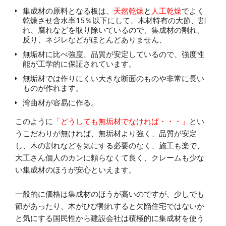
集成材の原料となる板は、
天然乾燥
と
人工乾燥
でよく
乾燥させ含水率15％以下にして、木材特有の大節、割
れ、腐れなどを取り除いているので、集成材の割れ、
反り、ネジレなどがほとんどありません、
無垢材に比べ強度、品質が安定しているので、強度性
能が工学的に保証されています。
無垢材では作りにくい大きな断面のものや非常に長い
ものが作れます。
湾曲材が容易に作る。
このように
「どうしても無垢材でなければ・・・」
とい
うこだわりが無ければ、無垢材より強く、品質が安定
し、木の割れなどを気にする必要のなく、施工も楽で、
大工さん個人のカンに頼らなくて良く、クレームも少な
い集成材のほうが安心といえます。
一般的に価格は集成材のほうが高いのですが、少しでも
節があったり、木がひび割れすると欠陥住宅ではないか
と気にする国民性から建設会社は積極的に集成材を使う