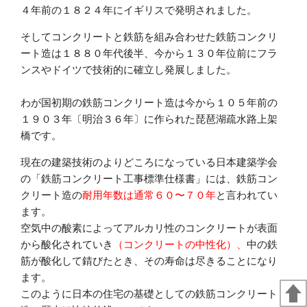
４年前の１８２４年にイギリスで発明されました。
そしてコンクリートと鉄筋を組み合わせた鉄筋コンクリ
ート造は１８８０年代後半、今から１３０年位前にフラ
ンスやドイツで技術的に確立し発展しました。
わが国初期の鉄筋コンクリート造は今から１０５年前の
１９０３年〔明治３６年〕に作られた琵琶湖疏水路上架
橋です。
現在の建築技術のよりどころになっている日本建築学会
の「鉄筋コンクリート工事標準仕様書」には、鉄筋コン
クリート造の
耐用年数は通常６０〜７０年
と言われてい
ます。
空気中の酸素によってアルカリ性のコンクリートが表面
から酸化されていき
（コンクリートの中性化）、
中の鉄
筋が酸化して錆びたとき、その寿命は尽きることになり
ます。
このように日本の住宅の基礎としての鉄筋コンクリート