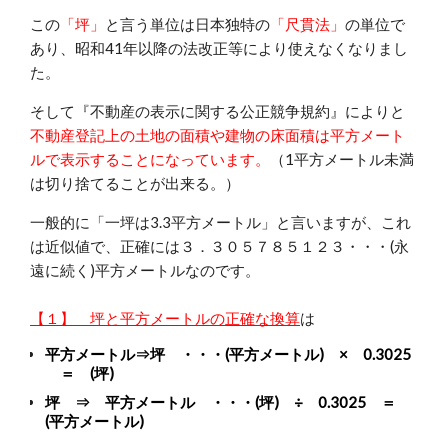
この
「坪」
と言う単位は日本独特の
「尺貫法」
の単位で
あり、昭和41年以降の法改正等により使えなくなりまし
た。
そして『不動産の表示に関する公正競争規約』によりと
不動産登記上の土地の面積や建物の床面積は平方メート
ルで表示することになっています。
（1平方メートル未満
は切り捨てることが出来る。）
一般的に「一坪は3.3平方メートル」と言いますが、これ
は近似値で、正確には３．３０５７８５１２３・・・(永
遠に続く)平方メートルなのです。
【１】 坪と平方メートルの正確な換算
は
平方メートル⇒坪 ・・・(平方メートル) × 0.3025
＝ (坪)
坪 ⇒ 平方メートル ・・・(坪) ÷ 0.3025 ＝
(平方メートル)